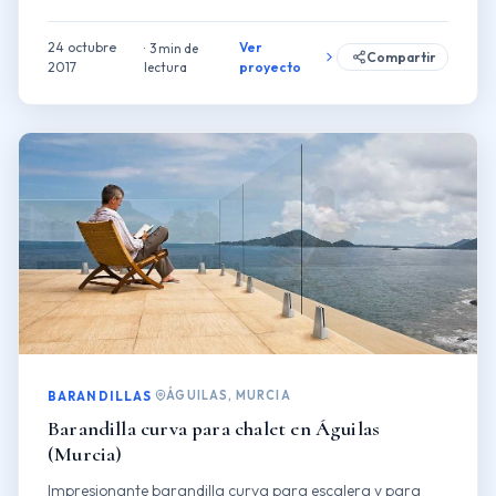
24 octubre
Ver
3 min de
Compartir
2017
lectura
proyecto
ÁGUILAS, MURCIA
BARANDILLAS
Barandilla curva para chalet en Águilas
(Murcia)
Impresionante barandilla curva para escalera y para