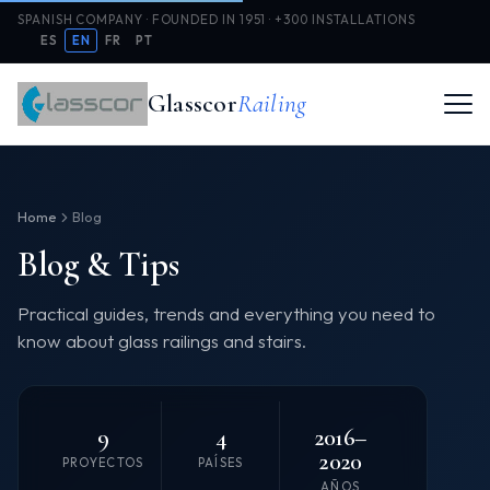
SPANISH COMPANY · FOUNDED IN 1951 · +300 INSTALLATIONS
ES
EN
FR
PT
Glasscor
Railing
Home
Blog
Blog & Tips
Practical guides, trends and everything you need to
know about glass railings and stairs.
9
4
2016–
2020
PROYECTOS
PAÍSES
AÑOS