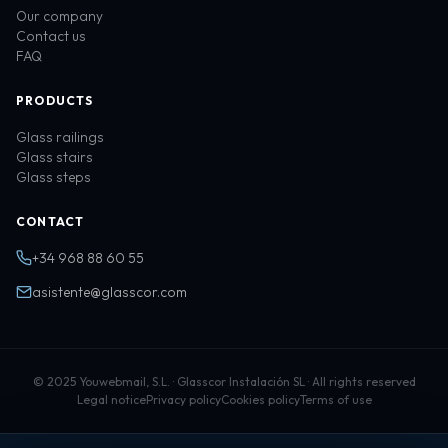
Our company
Contact us
FAQ
PRODUCTS
Glass railings
Glass stairs
Glass steps
CONTACT
+34 968 88 60 55
asistente@glasscor.com
© 2025 Youwebmail, S.L. · Glasscor Instalación SL · All rights reserved
Legal notice
Privacy policy
Cookies policy
Terms of use